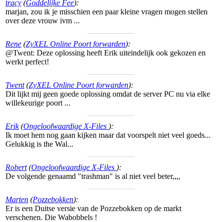
tracy
(
Goddelijke Fee
):
marjan, zou ik je misschien een paar kleine vragen mogen stellen
over deze vrouw ivm ...
Rene
(
ZyXEL Online Poort forwarden
):
@Twent: Deze oplossing heeft Erik uiteindelijk ook gekozen en
werkt perfect!
Twent
(
ZyXEL Online Poort forwarden
):
Dit lijkt mij geen goede oplossing omdat de server PC nu via elke
willekeurige poort ...
Erik
(
Ongeloofwaardige X-Files
):
Ik moet hem nog gaan kijken maar dat voorspelt niet veel goeds...
Gelukkig is the Wal...
Robert
(
Ongeloofwaardige X-Files
):
De volgende genaamd "trashman" is al niet veel beter,,,,
Marten
(
Pozzebokken
):
Er is een Duitse versie van de Pozzebokken op de markt
verschenen. Die Wabobbels !