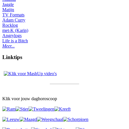
Jaggle
Matijn
TV Formats
Adam Curry
Rocklog
met-K (Karin)
Angrylogs
Life is a Bitch
Meer...
Linktips
Klik voor jouw daghoroscoop