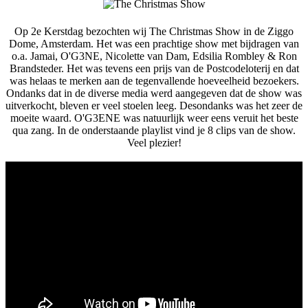
Op 2e Kerstdag bezochten wij The Christmas Show in de Ziggo
Dome, Amsterdam. Het was een prachtige show met bijdragen van
o.a. Jamai, O'G3NE, Nicolette van Dam, Edsilia Rombley & Ron
Brandsteder. Het was tevens een prijs van de Postcodeloterij en dat
was helaas te merken aan de tegenvallende hoeveelheid bezoekers.
Ondanks dat in de diverse media werd aangegeven dat de show was
uitverkocht, bleven er veel stoelen leeg. Desondanks was het zeer de
moeite waard. O'G3ENE was natuurlijk weer eens veruit het beste
qua zang. In de onderstaande playlist vind je 8 clips van de show.
Veel plezier!