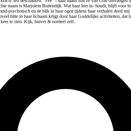
krach- ten beschikken. "Fee" - haar naam zou ze van God ontvangen hebb
naam is Marjolein Buitendijk. Wat haar leer in- houdt, blijft voor bui
rand-psychotisch en de blik in haar ogen tijdens haar verhalen deed mi
el hitte in haar lichaam krijgt door haar Goddelijke activiteiten, dat h
keer te zien. Kijk, huiver & oordeel zelf.