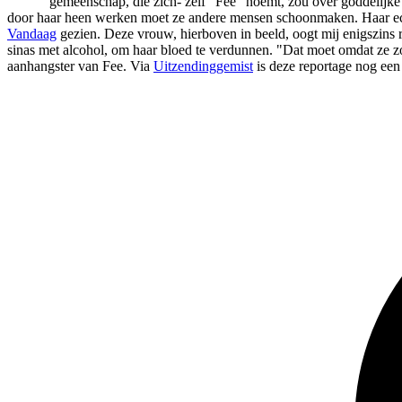
gemeenschap, die zich- zelf "Fee" noemt, zou over goddelijke 
door haar heen werken moet ze andere mensen schoonmaken. Haar echte 
Vandaag
gezien. Deze vrouw, hierboven in beeld, oogt mij enigszins 
sinas met alcohol, om haar bloed te verdunnen. "Dat moet omdat ze zove
aanhangster van Fee. Via
Uitzendinggemist
is deze reportage nog een 