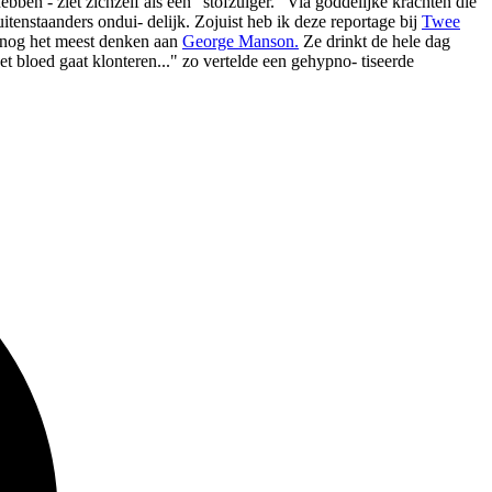
en - ziet zichzelf als een "stofzuiger." Via goddelijke krachten die
tenstaanders ondui- delijk. Zojuist heb ik deze reportage bij
Twee
j nog het meest denken aan
George Manson.
Ze drinkt de hele dag
et bloed gaat klonteren..." zo vertelde een gehypno- tiseerde