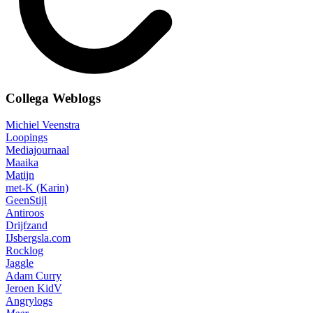
Collega Weblogs
Michiel Veenstra
Loopings
Mediajournaal
Maaika
Matijn
met-K (Karin)
GeenStijl
Antiroos
Drijfzand
IJsbergsla.com
Rocklog
Jaggle
Adam Curry
Jeroen KidV
Angrylogs