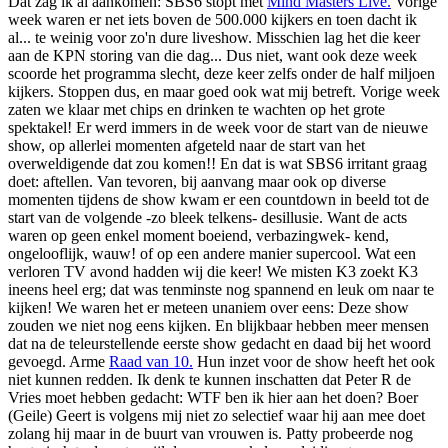
Dat zag ik al aankomen: SBS6 stopt met
Mind Masters Live.
Vorige
week waren er net iets boven de 500.000 kijkers en toen dacht ik
al... te weinig voor zo'n dure liveshow. Misschien lag het die keer
aan de KPN storing van die dag... Dus niet, want ook deze week
scoorde het programma slecht, deze keer zelfs onder de half miljoen
kijkers. Stoppen dus, en maar goed ook wat mij betreft. Vorige week
zaten we klaar met chips en drinken te wachten op het grote
spektakel! Er werd immers in de week voor de start van de nieuwe
show, op allerlei momenten afgeteld naar de start van het
overweldigende dat zou komen!! En dat is wat SBS6 irritant graag
doet: aftellen. Van tevoren, bij aanvang maar ook op diverse
momenten tijdens de show kwam er een countdown in beeld tot de
start van de volgende -zo bleek telkens- desillusie. Want de acts
waren op geen enkel moment boeiend, verbazingwek- kend,
ongelooflijk, wauw! of op een andere manier supercool. Wat een
verloren TV avond hadden wij die keer! We misten K3 zoekt K3
ineens heel erg; dat was tenminste nog spannend en leuk om naar te
kijken! We waren het er meteen unaniem over eens: Deze show
zouden we niet nog eens kijken. En blijkbaar hebben meer mensen
dat na de teleurstellende eerste show gedacht en daad bij het woord
gevoegd. Arme
Raad van 10.
Hun inzet voor de show heeft het ook
niet kunnen redden. Ik denk te kunnen inschatten dat Peter R de
Vries moet hebben gedacht: WTF ben ik hier aan het doen? Boer
(Geile) Geert is volgens mij niet zo selectief waar hij aan mee doet
zolang hij maar in de buurt van vrouwen is. Patty probeerde nog