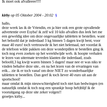
Ik moet ook afvalleeee!!!!
kirby
op 05 Oktober 2004 - 20:02
§
hallo,
deze week las ik de Vriendin, en ja hier ook een grote opvallende
advertentie over Esyba! ik zelf wil 10 kilo afvallen dus leek het me
een geweldig idee om deze ongevaarlijke tabletten te bestellen. want
het beloofd dat je inderdaad 3 kg binnen 5 dagen kwijt bent, voor
maar 40 euro! toch vertrouwde ik het niet helemaal, net voordat ik
de telefoon wilde pakken om deze wonderpillen te bestellen ging ik
toch nog even zoeken op het wereldwijde web. ik hoopte verhalen
te lezen van uitermate tevreden klanten die inderdaad, zoals
beloofd,3 kg kwijt waren binnen 5 dagen! maar nee er was niks te
vinden behalve deze site.. en na het lezen van de ervaringen van
erik... zie ik er toch vanaf om deze NIET zo wonderbaarlijke
tabletten te bestellen. Dan geef ik toch liever 40 euro uit aan de
sportschool!
maar omdat ik mijn nieuwschierigheid toch niet kan bedwingen (en
natuurlijk omdat ik toch nog een sprankje hoop heb)blijf ik de
vooruitgang op deze site zeker volgen!!
groetjes kirby...