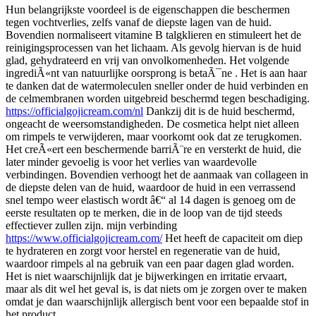
Hun belangrijkste voordeel is de eigenschappen die beschermen
tegen vochtverlies, zelfs vanaf de diepste lagen van de huid.
Bovendien normaliseert vitamine B talgklieren en stimuleert het de
reinigingsprocessen van het lichaam. Als gevolg hiervan is de huid
glad, gehydrateerd en vrij van onvolkomenheden. Het volgende
ingrediÃ«nt van natuurlijke oorsprong is betaÃ¯ne . Het is aan haar
te danken dat de watermoleculen sneller onder de huid verbinden en
de celmembranen worden uitgebreid beschermd tegen beschadiging.
https://officialgojicream.com/nl
Dankzij dit is de huid beschermd,
ongeacht de weersomstandigheden. De cosmetica helpt niet alleen
om rimpels te verwijderen, maar voorkomt ook dat ze terugkomen.
Het creÃ«ert een beschermende barriÃ¨re en versterkt de huid, die
later minder gevoelig is voor het verlies van waardevolle
verbindingen. Bovendien verhoogt het de aanmaak van collageen in
de diepste delen van de huid, waardoor de huid in een verrassend
snel tempo weer elastisch wordt â€“ al 14 dagen is genoeg om de
eerste resultaten op te merken, die in de loop van de tijd steeds
effectiever zullen zijn. mijn verbinding
https://www.officialgojicream.com/
Het heeft de capaciteit om diep
te hydrateren en zorgt voor herstel en regeneratie van de huid,
waardoor rimpels al na gebruik van een paar dagen glad worden.
Het is niet waarschijnlijk dat je bijwerkingen en irritatie ervaart,
maar als dit wel het geval is, is dat niets om je zorgen over te maken
omdat je dan waarschijnlijk allergisch bent voor een bepaalde stof in
het product.