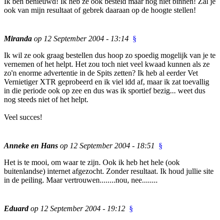
Ik ben benieuwd! Ik heb ze ook besteld maar nog niet binnen! Zal je
ook van mijn resultaat of gebrek daaraan op de hoogte stellen!
Miranda
op 12 September 2004 - 13:14
§
Ik wil ze ook graag bestellen dus hoop zo spoedig mogelijk van je te
vernemen of het helpt. Het zou toch niet veel kwaad kunnen als ze
zo'n enorme advertentie in de Spits zetten? Ik heb al eerder Vet
Vernietiger XTR geprobeerd en ik viel idd af, maar ik zat toevallig
in die periode ook op zee en dus was ik sportief bezig... weet dus
nog steeds niet of het helpt.
Veel succes!
Anneke en Hans
op 12 September 2004 - 18:51
§
Het is te mooi, om waar te zijn. Ook ik heb het hele (ook
buitenlandse) internet afgezocht. Zonder resultaat. Ik houd jullie site
in de peiling. Maar vertrouwen........nou, nee........
Eduard
op 12 September 2004 - 19:12
§