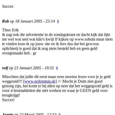
Succes
Rob
op 18 Januari 2005 - 23:14
§
Thnx Erik
ik zag ook die advertentie in de zondagskrant en dacht kijk dat lijkt
me wel wat snel wat kilo's kwijt ff kijken op www.sobula maar niets
te vinden kom ik op jouw site en ik lees dus dat het gewoon
oplichterij is goed dat ik nog niets besteld heb en geen geld
overgemaakt heb . gr
rolf
op 23 Januari 2005 - 19:55
§
Misschien dat jullie dit eerst maar eens moeten lezen voor je je geld
weggooid!!!
[www.gofeminin.de]
/> Mocht je Duits niet goed
genoeg zijn, het komt er bij allen op neer dat het weggegooid geld is
voor 4 bruistabletten die niet werken en waar je GEEN geld voor
terugkrijgt!
Succes!
Jaapie
op 22 Maart 2005 - 12:53
§