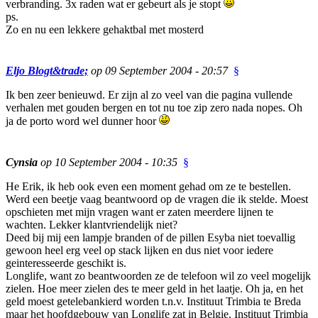
verbranding. 3x raden wat er gebeurt als je stopt
ps.
Zo en nu een lekkere gehaktbal met mosterd
Eljo Blogt&trade;
op 09 September 2004 - 20:57
§
Ik ben zeer benieuwd. Er zijn al zo veel van die pagina vullende
verhalen met gouden bergen en tot nu toe zip zero nada nopes. Oh
ja de porto word wel dunner hoor
Cynsia
op 10 September 2004 - 10:35
§
He Erik, ik heb ook even een moment gehad om ze te bestellen.
Werd een beetje vaag beantwoord op de vragen die ik stelde. Moest
opschieten met mijn vragen want er zaten meerdere lijnen te
wachten. Lekker klantvriendelijk niet?
Deed bij mij een lampje branden of de pillen Esyba niet toevallig
gewoon heel erg veel op stack lijken en dus niet voor iedere
geinteresseerde geschikt is.
Longlife, want zo beantwoorden ze de telefoon wil zo veel mogelijk
zielen. Hoe meer zielen des te meer geld in het laatje. Oh ja, en het
geld moest getelebankierd worden t.n.v. Instituut Trimbia te Breda
maar het hoofdgebouw van Longlife zat in Belgie. Instituut Trimbia