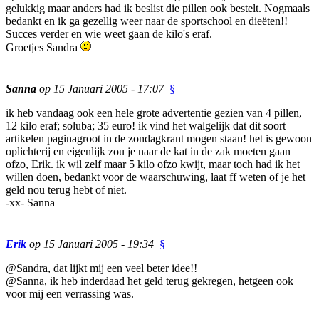
gelukkig maar anders had ik beslist die pillen ook bestelt. Nogmaals
bedankt en ik ga gezellig weer naar de sportschool en dieëten!!
Succes verder en wie weet gaan de kilo's eraf.
Groetjes Sandra
Sanna
op 15 Januari 2005 - 17:07
§
ik heb vandaag ook een hele grote advertentie gezien van 4 pillen,
12 kilo eraf; soluba; 35 euro! ik vind het walgelijk dat dit soort
artikelen paginagroot in de zondagkrant mogen staan! het is gewoon
oplichterij en eigenlijk zou je naar de kat in de zak moeten gaan
ofzo, Erik. ik wil zelf maar 5 kilo ofzo kwijt, maar toch had ik het
willen doen, bedankt voor de waarschuwing, laat ff weten of je het
geld nou terug hebt of niet.
-xx- Sanna
Erik
op 15 Januari 2005 - 19:34
§
@Sandra, dat lijkt mij een veel beter idee!!
@Sanna, ik heb inderdaad het geld terug gekregen, hetgeen ook
voor mij een verrassing was.