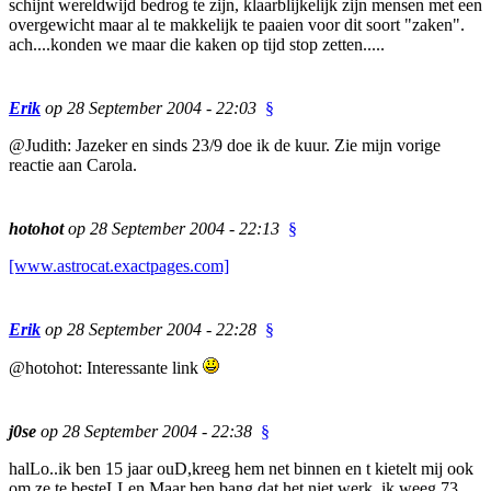
schijnt wereldwijd bedrog te zijn, klaarblijkelijk zijn mensen met een
overgewicht maar al te makkelijk te paaien voor dit soort "zaken".
ach....konden we maar die kaken op tijd stop zetten.....
Erik
op 28 September 2004 - 22:03
§
@Judith: Jazeker en sinds 23/9 doe ik de kuur. Zie mijn vorige
reactie aan Carola.
hotohot
op 28 September 2004 - 22:13
§
[www.astrocat.exactpages.com]
Erik
op 28 September 2004 - 22:28
§
@hotohot: Interessante link
j0se
op 28 September 2004 - 22:38
§
halLo..ik ben 15 jaar ouD,kreeg hem net binnen en t kietelt mij ook
om ze te besteLLen.Maar ben bang dat het niet werk..ik weeg 73