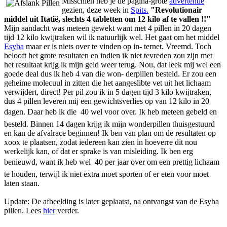
Misschien heb je de pagina-grote
advertentie
gezien, deze week in
Spits.
"Revolutionair
middel uit Itatië, slechts 4 tabletten om 12 kilo af te vallen !!"
Mijn aandacht was meteen gewekt want met 4 pillen in 20 dagen
tijd 12 kilo kwijtraken wil ik natuurlijk wel. Het gaat om het middel
Esyba
maar er is niets over te vinden op in- ternet. Vreemd. Toch
belooft het grote resultaten en indien ik niet tevreden zou zijn met
het resultaat krijg ik mijn geld weer terug. Nou, dat leek mij wel een
goede deal dus ik heb 4 van die won- derpillen besteld. Er zou een
geheime molecuul in zitten die het aangeslibte vet uit het lichaam
verwijdert, direct! Per pil zou ik in 5 dagen tijd 3 kilo kwijtraken,
dus 4 pillen leveren mij een gewichtsverlies op van 12 kilo in 20
dagen. Daar heb ik die  40 wel voor over. Ik heb meteen gebeld en
besteld. Binnen 14 dagen krijg ik mijn wonderpillen thuisgestuurd
en kan de afvalrace beginnen! Ik ben van plan om de resultaten op
xoox te plaatsen, zodat iedereen kan zien in hoeverre dit nou
werkelijk kan, of dat er sprake is van misleiding. Ik ben erg
benieuwd, want ik heb wel  40 per jaar over om een prettig lichaam
te houden, terwijl ik niet extra moet sporten of er eten voor moet
laten staan.
Update: De afbeelding is later geplaatst, na ontvangst van de Esyba
pillen. Lees
hier
verder.