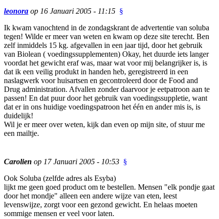
leonora
op 16 Januari 2005 - 11:15
§
Ik kwam vanochtend in de zondagskrant de advertentie van soluba
tegen! Wilde er meer van weten en kwam op deze site terecht. Ben
zelf inmiddels 15 kg. afgevallen in een jaar tijd, door het gebruik
van Biolean ( voedingssupplementen) Okay, het duurde iets langer
voordat het gewicht eraf was, maar wat voor mij belangrijker is, is
dat ik een veilig produkt in handen heb, geregistreerd in een
naslagwerk voor huisartsen en gecontroleerd door de Food and
Drug administration. Afvallen zonder daarvoor je eetpatroon aan te
passen! En dat puur door het gebruik van voedingssuppletie, want
dat er in ons huidige voedingspatroon het één en ander mis is, is
duidelijk!
Wil je er meer over weten, kijk dan even op mijn site, of stuur me
een mailtje.
Carolien
op 17 Januari 2005 - 10:53
§
Ook Soluba (zelfde adres als Esyba)
lijkt me geen goed product om te bestellen. Mensen "elk pondje gaat
door het mondje" alleen een andere wijze van eten, leest
levenswijze, zorgt voor een gezond gewicht. En helaas moeten
sommige mensen er veel voor laten.