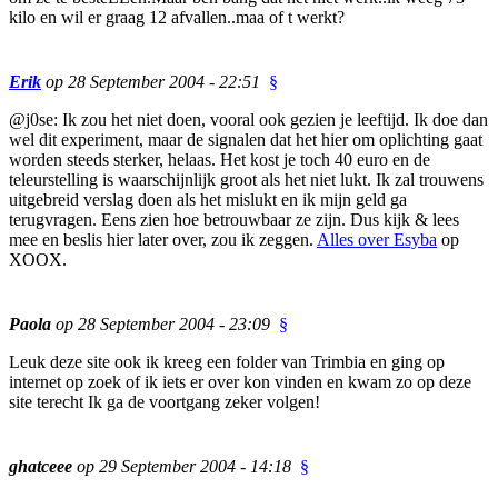
kilo en wil er graag 12 afvallen..maa of t werkt?
Erik
op 28 September 2004 - 22:51
§
@j0se: Ik zou het niet doen, vooral ook gezien je leeftijd. Ik doe dan
wel dit experiment, maar de signalen dat het hier om oplichting gaat
worden steeds sterker, helaas. Het kost je toch 40 euro en de
teleurstelling is waarschijnlijk groot als het niet lukt. Ik zal trouwens
uitgebreid verslag doen als het mislukt en ik mijn geld ga
terugvragen. Eens zien hoe betrouwbaar ze zijn. Dus kijk & lees
mee en beslis hier later over, zou ik zeggen.
Alles over Esyba
op
XOOX.
Paola
op 28 September 2004 - 23:09
§
Leuk deze site ook ik kreeg een folder van Trimbia en ging op
internet op zoek of ik iets er over kon vinden en kwam zo op deze
site terecht Ik ga de voortgang zeker volgen!
ghatceee
op 29 September 2004 - 14:18
§