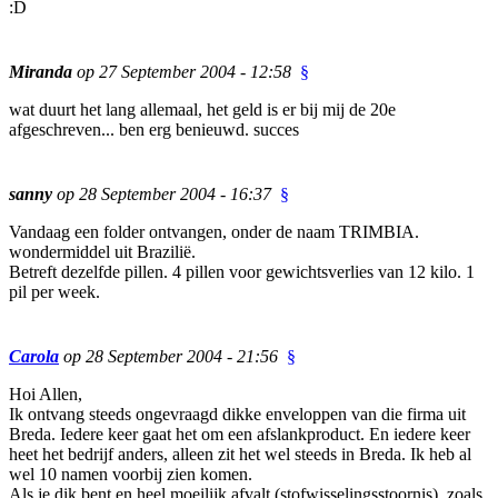
:D
Miranda
op 27 September 2004 - 12:58
§
wat duurt het lang allemaal, het geld is er bij mij de 20e
afgeschreven... ben erg benieuwd. succes
sanny
op 28 September 2004 - 16:37
§
Vandaag een folder ontvangen, onder de naam TRIMBIA.
wondermiddel uit Brazilië.
Betreft dezelfde pillen. 4 pillen voor gewichtsverlies van 12 kilo. 1
pil per week.
Carola
op 28 September 2004 - 21:56
§
Hoi Allen,
Ik ontvang steeds ongevraagd dikke enveloppen van die firma uit
Breda. Iedere keer gaat het om een afslankproduct. En iedere keer
heet het bedrijf anders, alleen zit het wel steeds in Breda. Ik heb al
wel 10 namen voorbij zien komen.
Als je dik bent en heel moeilijk afvalt (stofwisselingsstoornis), zoals