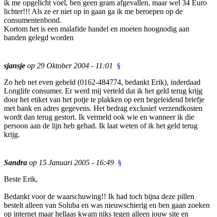
ik me opgelicht voel, ben geen gram afgevallen, maar wel 34 Euro
lichter!!! Als ze er niet op in gaan ga ik me beroepen op de
consumentenbond.
Kortom het is een malafide handel en moeten hoognodig aan
banden gelegd worden
sjansje
op 29 Oktober 2004 - 11:01
§
Zo heb net even gebeld (0162-484774, bedankt Erik), inderdaad
Longlife consumer. Er werd mij verteld dat ik het geld terug krijg
door het etiket van het potje te plakken op een begeleidend briefje
met bank en adres gegevens. Het bedrag exclusief verzendkosten
wordt dan terug gestort. Ik vermeld ook wie en wanneer ik die
persoon aan de lijn heb gehad. Ik laat weten of ik het geld terug
krijg.
Sandra
op 15 Januari 2005 - 16:49
§
Beste Erik,
Bedankt voor de waarschuwing!! Ik had toch bijna deze pillen
bestelt alleen van Soluba en was nieuwschierig en ben gaan zoeken
op internet maar hellaas kwam niks tegen alleen jouw site en