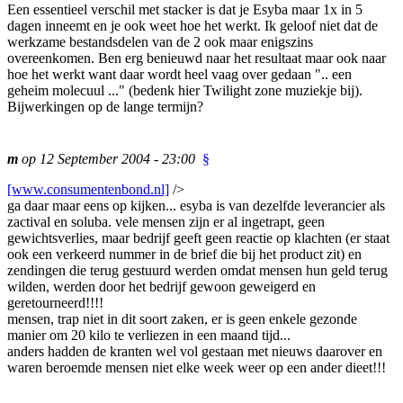
Een essentieel verschil met stacker is dat je Esyba maar 1x in 5
dagen inneemt en je ook weet hoe het werkt. Ik geloof niet dat de
werkzame bestandsdelen van de 2 ook maar enigszins
overeenkomen. Ben erg benieuwd naar het resultaat maar ook naar
hoe het werkt want daar wordt heel vaag over gedaan ".. een
geheim molecuul ..." (bedenk hier Twilight zone muziekje bij).
Bijwerkingen op de lange termijn?
m
op 12 September 2004 - 23:00
§
[www.consumentenbond.nl]
/>
ga daar maar eens op kijken... esyba is van dezelfde leverancier als
zactival en soluba. vele mensen zijn er al ingetrapt, geen
gewichtsverlies, maar bedrijf geeft geen reactie op klachten (er staat
ook een verkeerd nummer in de brief die bij het product zit) en
zendingen die terug gestuurd werden omdat mensen hun geld terug
wilden, werden door het bedrijf gewoon geweigerd en
geretourneerd!!!!
mensen, trap niet in dit soort zaken, er is geen enkele gezonde
manier om 20 kilo te verliezen in een maand tijd...
anders hadden de kranten wel vol gestaan met nieuws daarover en
waren beroemde mensen niet elke week weer op een ander dieet!!!