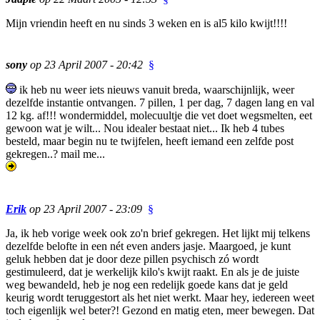
Mijn vriendin heeft en nu sinds 3 weken en is al5 kilo kwijt!!!!
sony
op 23 April 2007 - 20:42
§
ik heb nu weer iets nieuws vanuit breda, waarschijnlijk, weer
dezelfde instantie ontvangen. 7 pillen, 1 per dag, 7 dagen lang en val
12 kg. af!!! wondermiddel, molecuultje die vet doet wegsmelten, eet
gewoon wat je wilt... Nou idealer bestaat niet... Ik heb 4 tubes
besteld, maar begin nu te twijfelen, heeft iemand een zelfde post
gekregen..? mail me...
Erik
op 23 April 2007 - 23:09
§
Ja, ik heb vorige week ook zo'n brief gekregen. Het lijkt mij telkens
dezelfde belofte in een nét even anders jasje. Maargoed, je kunt
geluk hebben dat je door deze pillen psychisch zó wordt
gestimuleerd, dat je werkelijk kilo's kwijt raakt. En als je de juiste
weg bewandeld, heb je nog een redelijk goede kans dat je geld
keurig wordt teruggestort als het niet werkt. Maar hey, iedereen weet
toch eigenlijk wel beter?! Gezond en matig eten, meer bewegen. Dat